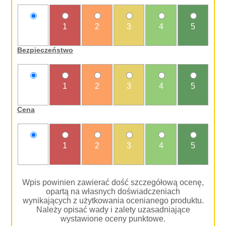
nie
1
2
3
4
5
oceniam
Bezpieczeństwo
nie
1
2
3
4
5
oceniam
Cena
nie
1
2
3
4
5
oceniam
Wpis powinien zawierać dość szczegółową ocenę,
opartą na własnych doświadczeniach
wynikających z użytkowania ocenianego produktu.
Należy opisać wady i zalety uzasadniające
wystawione oceny punktowe.