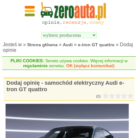
Wyszukiwarka 
Porównywarka 
samochodów 
samochodów 
elektrycznych
elektrycznych
Jesteś w »
»
»
» Dodaj
Strona główna
Audi
e-tron GT quattro
opinie
PLIKI COOKIES:
Serwis używa cookies. Więcej informacji w
regulaminie
serwisu.
OK (wyłącz komunikat)
Dodaj opinię - samochód elektryczny Audi e-
tron GT quattro
(0)