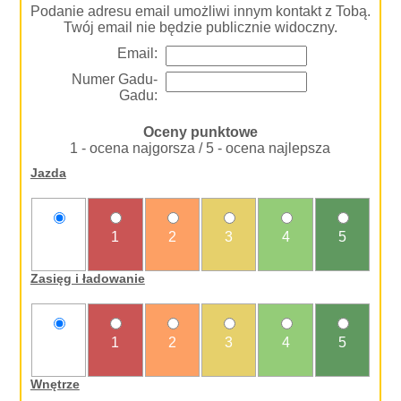
Podanie adresu email umożliwi innym kontakt z Tobą.
Twój email nie będzie publicznie widoczny.
Email:
Numer Gadu-
Gadu:
Oceny punktowe
1 - ocena najgorsza / 5 - ocena najlepsza
Jazda
nie
1
2
3
4
5
oceniam
Zasięg i ładowanie
nie
1
2
3
4
5
oceniam
Wnętrze