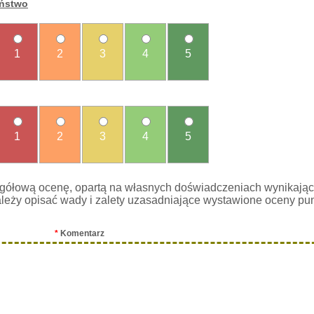
eństwo
1
2
3
4
5
1
2
3
4
5
gółową ocenę, opartą na własnych doświadczeniach wynikając
leży opisać wady i zalety uzasadniające wystawione oceny pu
*
Komentarz