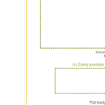
Komen
(+) Zalety produktu
*
Od kied