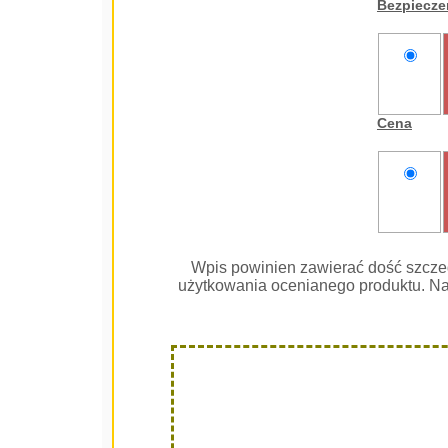
Bezpiecz
nie
oceniam
Cena
nie
oceniam
Wpis powinien zawierać dość szcze
użytkowania ocenianego produktu. Na