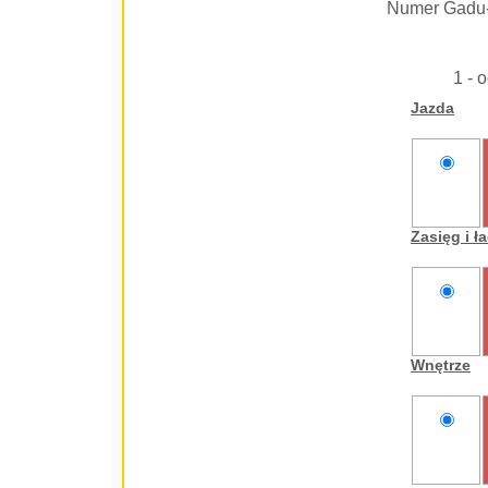
Numer Gadu
1 - 
Jazda
nie
oceniam
Zasięg i 
nie
oceniam
Wnętrze
nie
oceniam