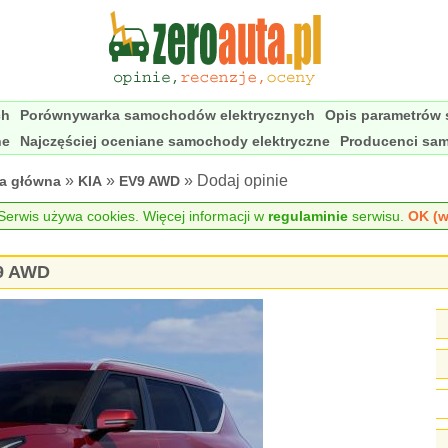
ch
Porównywarka samochodów elektrycznych
Opis parametrów
ne
Najczęściej oceniane samochody elektryczne
Producenci sa
»
»
» Dodaj opinie
na główna
KIA
EV9 AWD
erwis używa cookies. Więcej informacji w
regulaminie
serwisu.
OK (w
V9 AWD