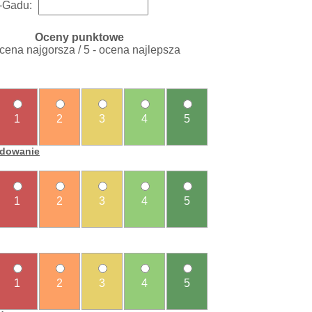
-Gadu:
Oceny punktowe
ocena najgorsza / 5 - ocena najlepsza
1
2
3
4
5
ładowanie
1
2
3
4
5
1
2
3
4
5