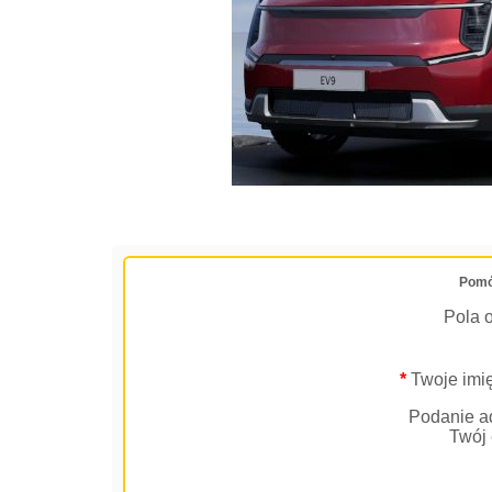
Pomó
Pola 
*
Twoje imię
Podanie ad
Twój 