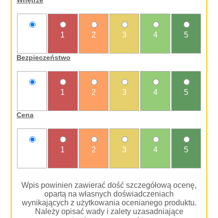
nie
1
2
3
4
5
oceniam
Bezpieczeństwo
nie
1
2
3
4
5
oceniam
Cena
nie
1
2
3
4
5
oceniam
Wpis powinien zawierać dość szczegółową ocenę,
opartą na własnych doświadczeniach
wynikających z użytkowania ocenianego produktu.
Należy opisać wady i zalety uzasadniające