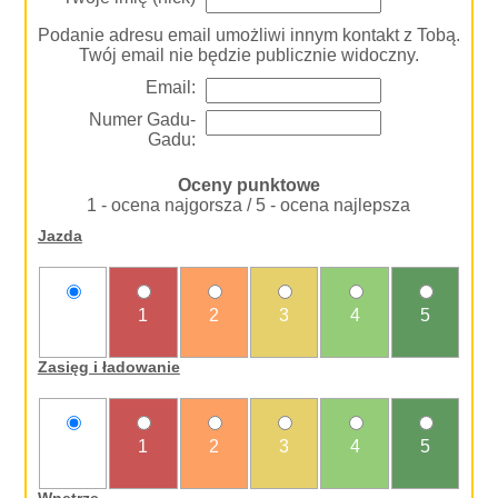
Podanie adresu email umożliwi innym kontakt z Tobą.
Twój email nie będzie publicznie widoczny.
Email:
Numer Gadu-
Gadu:
Oceny punktowe
1 - ocena najgorsza / 5 - ocena najlepsza
Jazda
nie
1
2
3
4
5
oceniam
Zasięg i ładowanie
nie
1
2
3
4
5
oceniam
Wnętrze