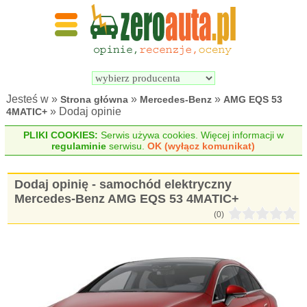
Wyszukiwarka 
Porównywarka 
samochodów 
samochodów 
elektrycznych
elektrycznych
Jesteś w »
»
»
Strona główna
Mercedes-Benz
AMG EQS 53
» Dodaj opinie
4MATIC+
PLIKI COOKIES:
Serwis używa cookies. Więcej informacji w
regulaminie
serwisu.
OK (wyłącz komunikat)
Dodaj opinię - samochód elektryczny
Mercedes-Benz AMG EQS 53 4MATIC+
(0)