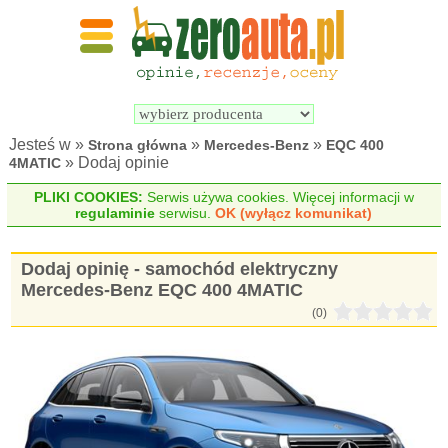
Wyszukiwarka 
Porównywarka 
samochodów 
samochodów 
elektrycznych
elektrycznych
Jesteś w »
»
»
Strona główna
Mercedes-Benz
EQC 400
» Dodaj opinie
4MATIC
PLIKI COOKIES:
Serwis używa cookies. Więcej informacji w
regulaminie
serwisu.
OK (wyłącz komunikat)
Dodaj opinię - samochód elektryczny
Mercedes-Benz EQC 400 4MATIC
(0)