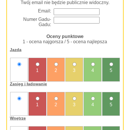
Twój email nie będzie publicznie widoczny.
Email:
Numer Gadu-
Gadu:
Oceny punktowe
1 - ocena najgorsza / 5 - ocena najlepsza
Jazda
nie
1
2
3
4
5
oceniam
Zasięg i ładowanie
nie
1
2
3
4
5
oceniam
Wnętrze