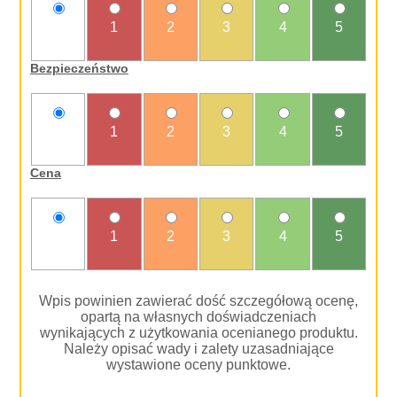
nie
1
2
3
4
5
oceniam
Bezpieczeństwo
nie
1
2
3
4
5
oceniam
Cena
nie
1
2
3
4
5
oceniam
Wpis powinien zawierać dość szczegółową ocenę,
opartą na własnych doświadczeniach
wynikających z użytkowania ocenianego produktu.
Należy opisać wady i zalety uzasadniające
wystawione oceny punktowe.