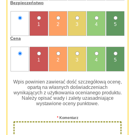
Bezpieczeństwo
nie
1
2
3
4
5
oceniam
Cena
nie
1
2
3
4
5
oceniam
Wpis powinien zawierać dość szczegółową ocenę,
opartą na własnych doświadczeniach
wynikających z użytkowania ocenianego produktu.
Należy opisać wady i zalety uzasadniające
wystawione oceny punktowe.
*
Komentarz