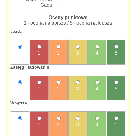
Gadu:
Oceny punktowe
1 - ocena najgorsza / 5 - ocena najlepsza
Jazda
nie
1
2
3
4
5
oceniam
Zasięg i ładowanie
nie
1
2
3
4
5
oceniam
Wnętrze
nie
1
2
3
4
5
oceniam