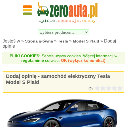
Wyszukiwarka 
Porównywarka 
samochodów 
samochodów 
elektrycznych
elektrycznych
Jesteś w »
»
»
» Dodaj
Strona główna
Tesla
Model S Plaid
opinie
PLIKI COOKIES:
Serwis używa cookies. Więcej informacji w
regulaminie
serwisu.
OK (wyłącz komunikat)
Dodaj opinię - samochód elektryczny Tesla
Model S Plaid
(0)