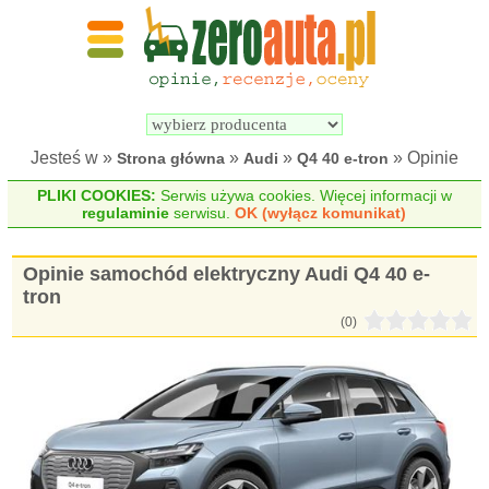
Wyszukiwarka 
Porównywarka 
samochodów 
samochodów 
elektrycznych
elektrycznych
Jesteś w »
»
»
» Opinie
Strona główna
Audi
Q4 40 e-tron
PLIKI COOKIES:
Serwis używa cookies. Więcej informacji w
regulaminie
serwisu.
OK (wyłącz komunikat)
Opinie samochód elektryczny Audi Q4 40 e-
tron
(0)