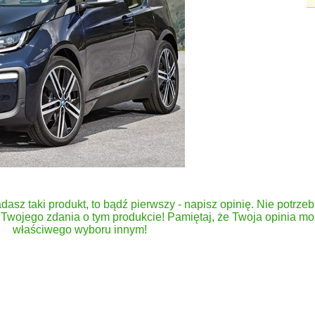
dasz taki produkt, to bądź pierwszy - napisz opinię. Nie potrzeb
Twojego zdania o tym produkcie! Pamiętaj, że Twoja opinia 
właściwego wyboru innym!