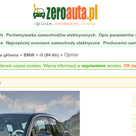
ch
Porównywarka samochodów elektrycznych
Opis parametrów
ne
Najczęściej oceniane samochody elektryczne
Producenci sa
»
»
» Opinie
na główna
BMW
i3 (94 Ah)
erwis używa cookies. Więcej informacji w
regulaminie
serwisu.
OK (w
)