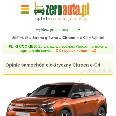
Wyszukiwarka 
Porównywarka 
samochodów 
samochodów 
elektrycznych
elektrycznych
Jesteś w »
»
»
» Opinie
Strona główna
Citroen
e-C4
PLIKI COOKIES:
Serwis używa cookies. Więcej informacji w
regulaminie
serwisu.
OK (wyłącz komunikat)
Opinie samochód elektryczny Citroen e-C4
(0)