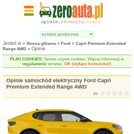
Wyszukiwarka 
Porównywarka 
samochodów 
samochodów 
elektrycznych
elektrycznych
Jesteś w »
»
»
Strona główna
Ford
Capri Premium Extended
» Opinie
Range AWD
PLIKI COOKIES:
Serwis używa cookies. Więcej informacji w
regulaminie
serwisu.
OK (wyłącz komunikat)
Opinie samochód elektryczny Ford Capri
Premium Extended Range AWD
(0)