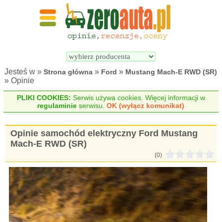
Wyszukiwarka 
Porównywarka 
samochodów 
samochodów 
elektrycznych
elektrycznych
Jesteś w »
»
»
Strona główna
Ford
Mustang Mach-E RWD (SR)
» Opinie
PLIKI COOKIES:
Serwis używa cookies. Więcej informacji w
regulaminie
serwisu.
OK (wyłącz komunikat)
Opinie samochód elektryczny Ford Mustang
Mach-E RWD (SR)
(0)