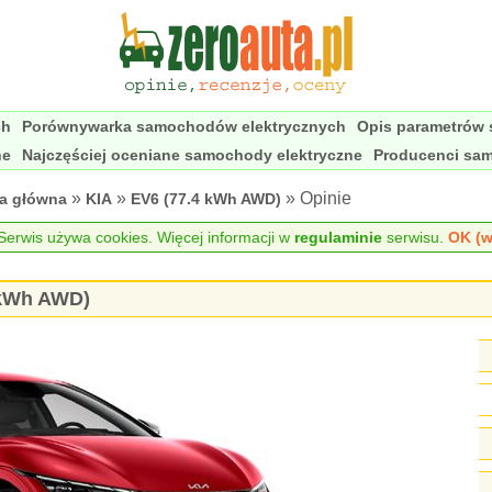
ch
Porównywarka samochodów elektrycznych
Opis parametrów
ne
Najczęściej oceniane samochody elektryczne
Producenci sa
»
»
» Opinie
na główna
KIA
EV6 (77.4 kWh AWD)
erwis używa cookies. Więcej informacji w
regulaminie
serwisu.
OK (w
 kWh AWD)