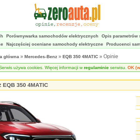
ch
Porównywarka samochodów elektrycznych
Opis parametrów
ne
Najczęściej oceniane samochody elektryczne
Producenci sa
»
»
» Opinie
na główna
Mercedes-Benz
EQB 350 4MATIC
erwis używa cookies. Więcej informacji w
regulaminie
serwisu.
OK (w
z EQB 350 4MATIC