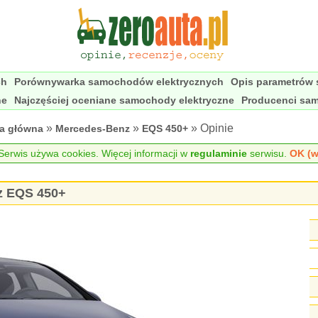
ch
Porównywarka samochodów elektrycznych
Opis parametrów
ne
Najczęściej oceniane samochody elektryczne
Producenci sa
»
»
» Opinie
na główna
Mercedes-Benz
EQS 450+
erwis używa cookies. Więcej informacji w
regulaminie
serwisu.
OK (w
z EQS 450+