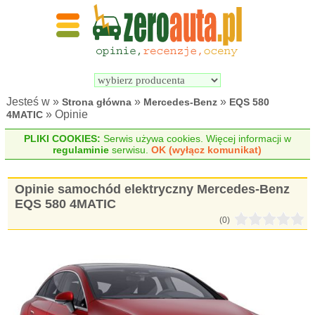
Wyszukiwarka 
Porównywarka 
samochodów 
samochodów 
elektrycznych
elektrycznych
Jesteś w »
»
»
Strona główna
Mercedes-Benz
EQS 580
» Opinie
4MATIC
PLIKI COOKIES:
Serwis używa cookies. Więcej informacji w
regulaminie
serwisu.
OK (wyłącz komunikat)
Opinie samochód elektryczny Mercedes-Benz
EQS 580 4MATIC
(0)