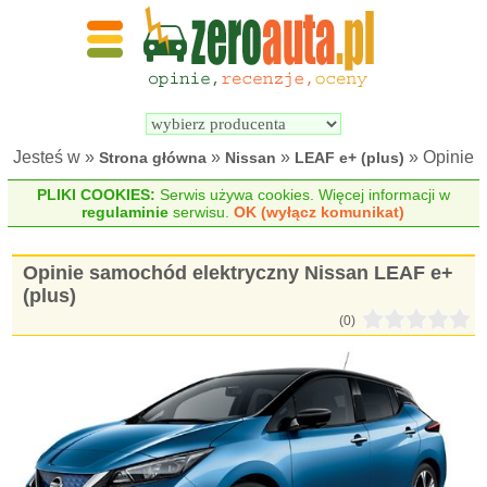
Wyszukiwarka 
Porównywarka 
samochodów 
samochodów 
elektrycznych
elektrycznych
Jesteś w »
»
»
» Opinie
Strona główna
Nissan
LEAF e+ (plus)
PLIKI COOKIES:
Serwis używa cookies. Więcej informacji w
regulaminie
serwisu.
OK (wyłącz komunikat)
Opinie samochód elektryczny Nissan LEAF e+
(plus)
(0)