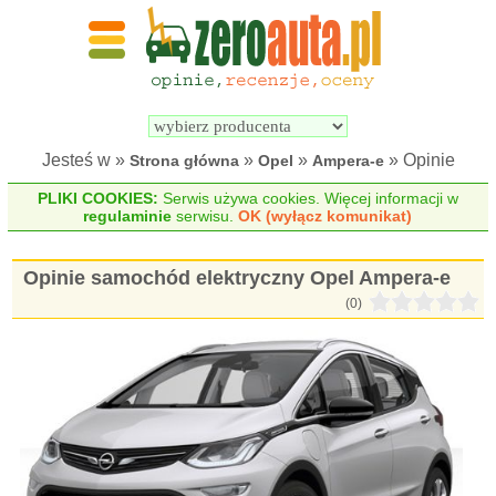
Wyszukiwarka 
Porównywarka 
samochodów 
samochodów 
elektrycznych
elektrycznych
Jesteś w »
»
»
» Opinie
Strona główna
Opel
Ampera-e
PLIKI COOKIES:
Serwis używa cookies. Więcej informacji w
regulaminie
serwisu.
OK (wyłącz komunikat)
Opinie samochód elektryczny Opel Ampera-e
(0)