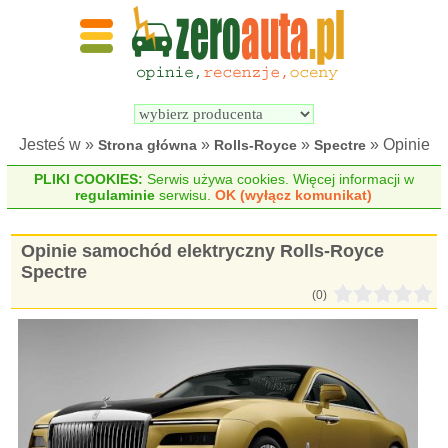
Wyszukiwarka 
Porównywarka 
samochodów 
samochodów 
elektrycznych
elektrycznych
Jesteś w »
»
»
» Opinie
Strona główna
Rolls-Royce
Spectre
PLIKI COOKIES:
Serwis używa cookies. Więcej informacji w
regulaminie
serwisu.
OK (wyłącz komunikat)
Opinie samochód elektryczny Rolls-Royce
Spectre
(0)