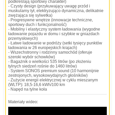
podkreślają sportowy charakter)
- Czysty design (przykuwający uwagę przód i
muskularny tył, elektryzująco dynamiczna, delikatnie
zwężająca się sylwetka)
- Progresywne wnętrze (innowacje techniczne,
sportowy duch i funkcjonalność)
- Mobilny i elastyczny system ładowania (wygodne
ładowanie pojazdu w domu i szybkie w gniazdach
przemysłowych)
- Łatwe ładowanie w podróży (setki tysięcy punktów
ładowania w 26 europejskich krajach)
- Wszechstronny i rodzinny samochód (oferuje
szeroki wybór schowków)
- Bagażnik o wielkości 535 litrów (po złożeniu
tylnych siedzeń rośnie do 1460 litrów)
- System SONOS premium sound (10 harmonijnie
zestrojonych, wysokowydajnych głośników)
- Zużycie energii elektrycznej w cyklu mieszanym
(WLTP): 18,5-16,6 kWh/100 km
- Napęd na tylne koła
Materiały wideo: