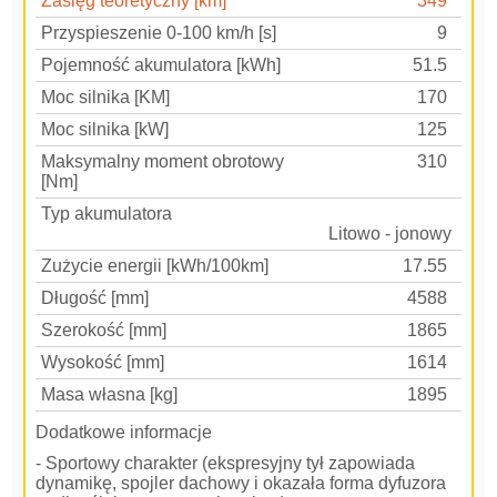
Zasięg teoretyczny [km]
349
Przyspieszenie 0-100 km/h [s]
9
Pojemność akumulatora [kWh]
51.5
Moc silnika [KM]
170
Moc silnika [kW]
125
Maksymalny moment obrotowy
310
[Nm]
Typ akumulatora
Lito­wo - jonowy
Zużycie energii [kWh/100km]
17.55
Długość [mm]
4588
Szerokość [mm]
1865
Wysokość [mm]
1614
Masa własna [kg]
1895
Dodatkowe informacje
- Sportowy charakter (ekspresyjny tył zapowiada
dynamikę, spojler dachowy i okazała forma dyfuzora