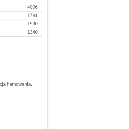
4006
1791
1590
1340
nkcja hamowania,