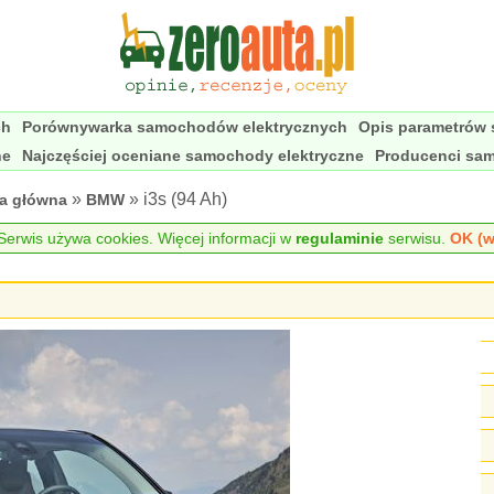
ch
Porównywarka samochodów elektrycznych
Opis parametrów
ne
Najczęściej oceniane samochody elektryczne
Producenci sa
»
» i3s (94 Ah)
na główna
BMW
erwis używa cookies. Więcej informacji w
regulaminie
serwisu.
OK (w