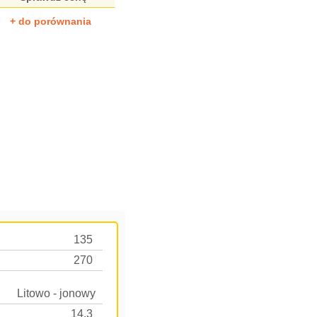
+ do porównania
135
270
Lito­wo - jonowy
14.3