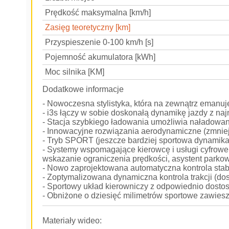
Prędkość maksymalna [km/h]
Zasięg teoretyczny [km]
Przyspieszenie 0-100 km/h [s]
Pojemność akumulatora [kWh]
Moc silnika [KM]
Dodatkowe informacje
- Nowoczesna stylistyka, która na zewnątrz emanuj
- i3s łączy w sobie doskonałą dynamikę jazdy z na
- Stacja szybkiego ładowania umożliwia naładowa
- Innowacyjne rozwiązania aerodynamiczne (zmniejs
- Tryb SPORT (jeszcze bardziej sportowa dynamika
- Systemy wspomagające kierowcę i usługi cyfrowe 
wskazanie ograniczenia prędkości, asystent parko
- Nowo zaprojektowana automatyczna kontrola stab
- Zoptymalizowana dynamiczna kontrola trakcji (dos
- Sportowy układ kierowniczy z odpowiednio dos
- Obniżone o dziesięć milimetrów sportowe zawies
Materiały wideo: