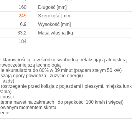
160
Długość [mm]
245
Szerokość [mm]
6.9
Wysokość [mm]
33.2
Masa własna [kg]
184
e klarownością, a w środku swobodną, relaksującą atmosferą
jnowocześniejszą technologią
nie akumulatora do 80% w 39 minut (prądem stałym 50 kW)
zają opory powietrza i zużycie energii)
 jazdy)
(ostrzeganie przed kolizją z pojazdami i pieszymi, miejska fu
wania)
ilności
tępna nawet na zakrętach i do prędkości 100 km/h i więcej)
tosowanym momentem skrętu
zenie