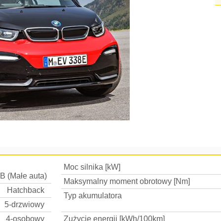
Moc silnika [kW]
B (Małe auta)
Maksymalny moment obrotowy [Nm]
Hatchback
Typ akumulatora
5-drzwiowy
4-osobowy
Zużycie energii [kWh/100km]