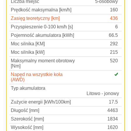
Liczba miejsc
5-osobowy
Prędkość maksymalna [km/h]
160
Zasięg teoretyczny [km]
436
Przyspieszenie 0-100 km/h [s]
6
Pojemność akumulatora [kWh]
66.5
Moc silnika [KM]
292
Moc silnika [kW]
215
Maksymalny moment obrotowy
520
[Nm]
Napęd na wszystkie koła
(AWD)
Typ akumulatora
Lito­wo - jonowy
Zużycie energii [kWh/100km]
17.5
Długość [mm]
4463
Szerokość [mm]
1834
Wysokość [mm]
1620