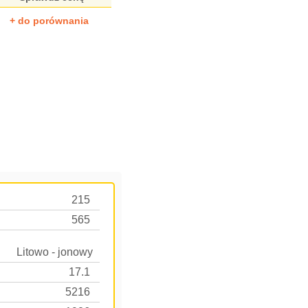
+ do porównania
215
565
Lito­wo - jonowy
17.1
5216