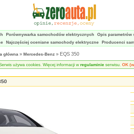
ch
Porównywarka samochodów elektrycznych
Opis parametrów
ne
Najczęściej oceniane samochody elektryczne
Producenci sa
»
» EQS 350
na główna
Mercedes-Benz
erwis używa cookies. Więcej informacji w
regulaminie
serwisu.
OK (w
350