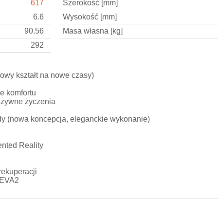
617
Szerokość [mm]
6.6
Wysokość [mm]
90.56
Masa własna [kg]
292
nowy kształt na nowe czasy)
ie komfortu
luzywne życzenia
y (nowa koncepcja, eleganckie wykonanie)
nted Reality
rekuperacji
y EVA2