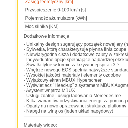
Zasięg teoretyczny [km]
Przyspieszenie 0-100 km/h [s]
Pojemność akumulatora [kWh]
Moc silnika [KM]
Dodatkowe informacje
- Unikalny design sugerujący początek nowej ery (
- Sylwetka, którą charakteryzuje płynna linia coupe
- Niewiarygodna cisza i dodatkowe zalety w zakres
- Indywidualne opcje spełniające najbardziej eksk
- Światła tylne w formie zakrzywionej spirali 3D
- Wnętrze nowego EQS spełnia najwyższe standard
- Wysokiej jakości materiały i elementy ozdobne
- Wyjątkowy ekran MBUX Hyperscreen
- Wyświetlacz "Head-up" z systemem MBUX Augme
- Asystent wnętrza MBUX
- Usługi zdalne i usługi ładowania Mercedes me
- Kilka wariantów odzyskiwania energii za pomocą 
- Oparty na nowo opracowanej strukturze platform
- Napęd na tylną oś (jeden układ napędowy)
Materiały wideo: