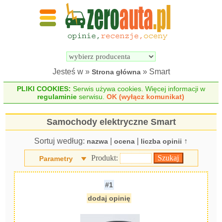
Wyszukiwarka 
Porównywarka 
samochodów 
samochodów 
elektrycznych
elektrycznych
Jesteś w »
» Smart
Strona główna
PLIKI COOKIES:
Serwis używa cookies. Więcej informacji w
regulaminie
serwisu.
OK (wyłącz komunikat)
Samochody elektryczne Smart
Sortuj według:
|
|
↑
nazwa
ocena
liczba opinii
Produkt:
Parametry
#1
dodaj opinię