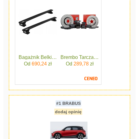
Bagażnik Belki Thule WingBar Evo 135 black czarne
Brembo Tarcza Hamulcowa 09.936
Od
690,24
zł
Od
289,78
zł
#1 BRABUS
dodaj opinię