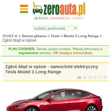
Wyszukiwarka 
Porównywarka 
samochodów 
samochodów 
elektrycznych
elektrycznych
Jesteś w »
»
»
»
Strona główna
Tesla
Model 3 Long Range
Zgłoś błąd w opisie
PLIKI COOKIES:
Serwis używa cookies. Więcej informacji w
regulaminie
serwisu.
OK (wyłącz komunikat)
Zgłoś błąd w opisie - samochód elektryczny
Tesla Model 3 Long Range
(0)