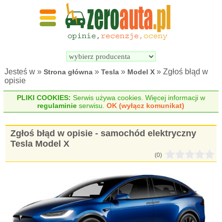
Wyszukiwarka 
Porównywarka 
samochodów 
samochodów 
elektrycznych
elektrycznych
Jesteś w »
»
»
» Zgłoś błąd w
Strona główna
Tesla
Model X
opisie
PLIKI COOKIES:
Serwis używa cookies. Więcej informacji w
regulaminie
serwisu.
OK (wyłącz komunikat)
Zgłoś błąd w opisie - samochód elektryczny
Tesla Model X
(0)