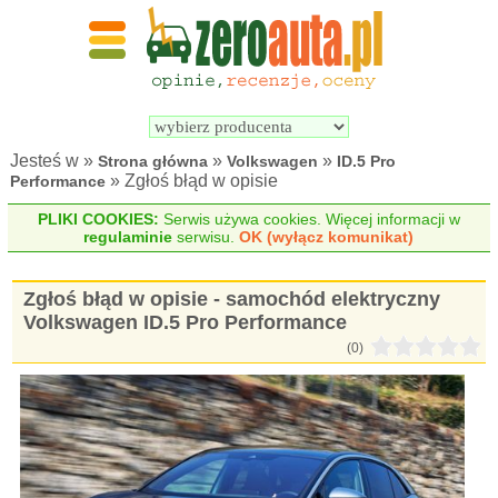
Wyszukiwarka 
Porównywarka 
samochodów 
samochodów 
elektrycznych
elektrycznych
Jesteś w »
»
»
Strona główna
Volkswagen
ID.5 Pro
» Zgłoś błąd w opisie
Performance
PLIKI COOKIES:
Serwis używa cookies. Więcej informacji w
regulaminie
serwisu.
OK (wyłącz komunikat)
Zgłoś błąd w opisie - samochód elektryczny
Volkswagen ID.5 Pro Performance
(0)