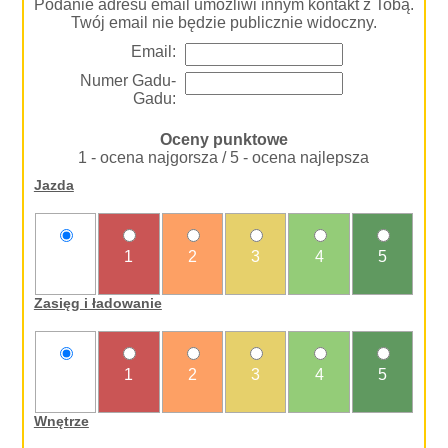
Podanie adresu email umożliwi innym kontakt z Tobą.
Twój email nie będzie publicznie widoczny.
Email:
Numer Gadu-
Gadu:
Oceny punktowe
1 - ocena najgorsza / 5 - ocena najlepsza
Jazda
nie
1
2
3
4
5
oceniam
Zasięg i ładowanie
nie
1
2
3
4
5
oceniam
Wnętrze