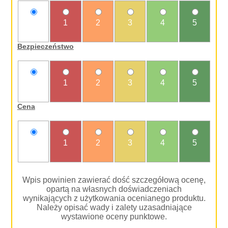
nie
1
2
3
4
5
oceniam
Bezpieczeństwo
nie
1
2
3
4
5
oceniam
Cena
nie
1
2
3
4
5
oceniam
Wpis powinien zawierać dość szczegółową ocenę,
opartą na własnych doświadczeniach
wynikających z użytkowania ocenianego produktu.
Należy opisać wady i zalety uzasadniające
wystawione oceny punktowe.