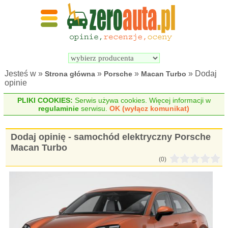
Wyszukiwarka 
Porównywarka 
samochodów 
samochodów 
elektrycznych
elektrycznych
Jesteś w »
»
»
» Dodaj
Strona główna
Porsche
Macan Turbo
opinie
PLIKI COOKIES:
Serwis używa cookies. Więcej informacji w
regulaminie
serwisu.
OK (wyłącz komunikat)
Dodaj opinię - samochód elektryczny Porsche
Macan Turbo
(0)