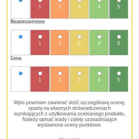
nie
1
2
3
4
5
oceniam
Bezpieczeństwo
nie
1
2
3
4
5
oceniam
Cena
nie
1
2
3
4
5
oceniam
Wpis powinien zawierać dość szczegółową ocenę,
opartą na własnych doświadczeniach
wynikających z użytkowania ocenianego produktu.
Należy opisać wady i zalety uzasadniające
wystawione oceny punktowe.