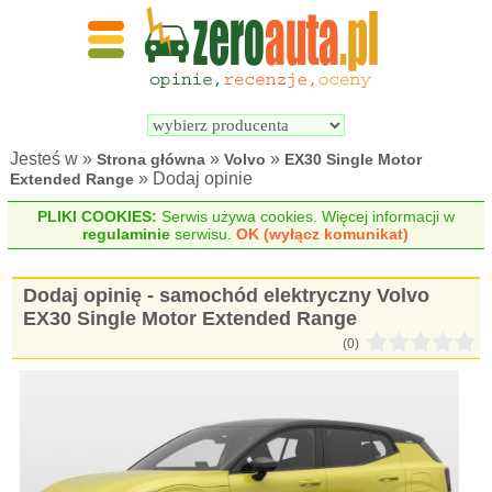
Wyszukiwarka 
Porównywarka 
samochodów 
samochodów 
elektrycznych
elektrycznych
Jesteś w »
»
»
Strona główna
Volvo
EX30 Single Motor
» Dodaj opinie
Extended Range
PLIKI COOKIES:
Serwis używa cookies. Więcej informacji w
regulaminie
serwisu.
OK (wyłącz komunikat)
Dodaj opinię - samochód elektryczny Volvo
EX30 Single Motor Extended Range
(0)