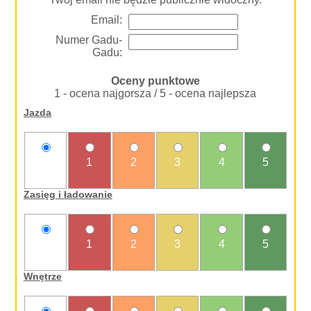
Email:
Numer Gadu-
Gadu:
Oceny punktowe
1 - ocena najgorsza / 5 - ocena najlepsza
Jazda
nie
1
2
3
4
5
oceniam
Zasięg i ładowanie
nie
1
2
3
4
5
oceniam
Wnętrze