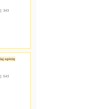
]: 343
aj opinię
]: 543