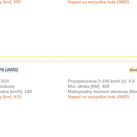
y [km]: 590
Napęd na wszystkie koła (AWD)
P8 (AWD)
dod
: SUV
Przyspieszenie 0-100 km/h [s]: 4.9
-osobowy
Moc silnika [KM]: 408
lna [km/h]: 180
Maksymalny moment obrotowy [Nm
y [km]: 418
Napęd na wszystkie koła (AWD)