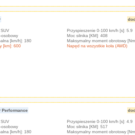
r
dod
: SUV
Przyspieszenie 0-100 km/h [s]: 5.9
7-osobowy
Moc silnika [KM]: 408
lna [km/h]: 180
Maksymalny moment obrotowy [Nm
y [km]: 600
Napęd na wszystkie koła (AWD)
r Performance
dod
: SUV
Przyspieszenie 0-100 km/h [s]: 4.9
7-osobowy
Moc silnika [KM]: 517
lna [km/h]: 180
Maksymalny moment obrotowy [Nm