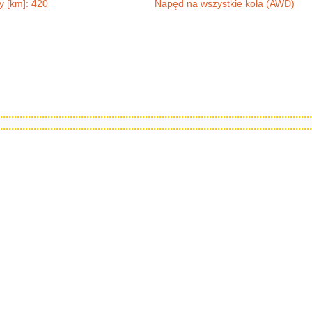
y [km]: 420
Napęd na wszystkie koła (AWD)
c11
fe 5W30 5l