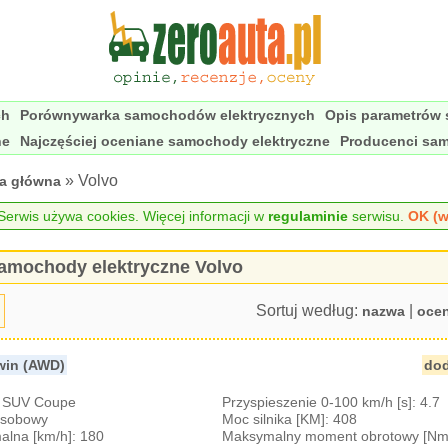
ch
Porównywarka samochodów elektrycznych
Opis parametrów
ne
Najczęściej oceniane samochody elektryczne
Producenci sa
» Volvo
na główna
erwis używa cookies. Więcej informacji w
regulaminie
serwisu.
OK (w
amochody elektryczne Volvo
Sortuj według:
|
nazwa
oce
win (AWD)
dod
: SUV Coupe
Przyspieszenie 0-100 km/h [s]: 4.7
-osobowy
Moc silnika [KM]: 408
lna [km/h]: 180
Maksymalny moment obrotowy [Nm