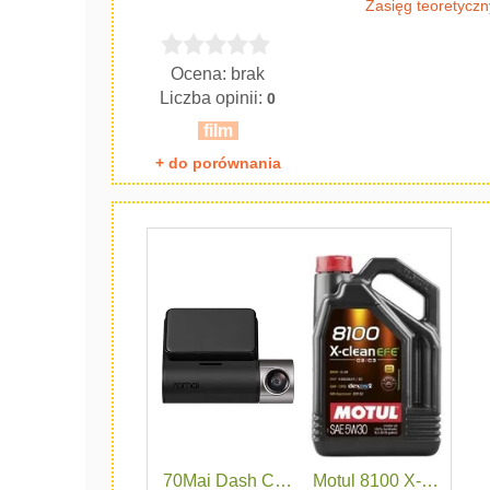
Zasięg teoretyczn
Ocena: brak
Liczba opinii:
0
film
+ do porównania
70Mai Dash Cam A510 + Kamera Tylna R
Motul 8100 X-Clean E