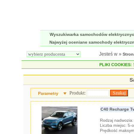
Wyszukiwarka samochodów elektryczny
Najwyżej oceniane samochody elektrycz
Jesteś w »
Stro
PLIKI COOKIES:
S
S
Produkt:
Parametry
C40 Recharge T
Rodzaj nadwozia
Liczba miejsc: 5
Prędkość maksyma