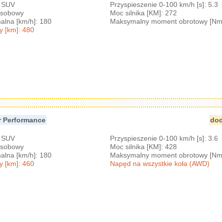
: SUV
Przyspieszenie 0-100 km/h [s]: 5.3
-osobowy
Moc silnika [KM]: 272
lna [km/h]: 180
Maksymalny moment obrotowy [Nm
y [km]: 480
r Performance
dod
: SUV
Przyspieszenie 0-100 km/h [s]: 3.6
-osobowy
Moc silnika [KM]: 428
lna [km/h]: 180
Maksymalny moment obrotowy [Nm
y [km]: 460
Napęd na wszystkie koła (AWD)