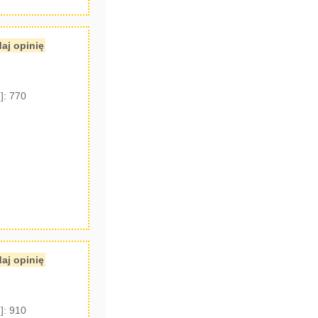
aj opinię
]: 770
aj opinię
]: 910