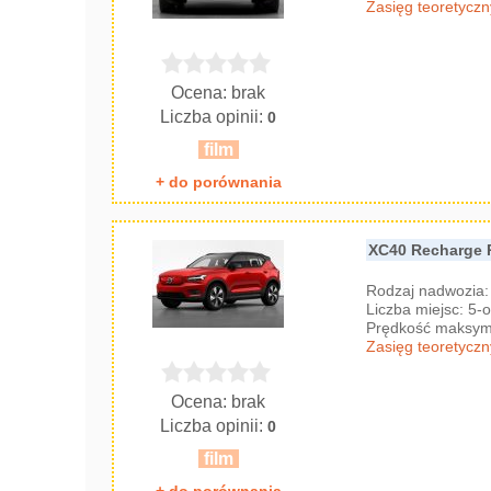
Zasięg teoretyczn
Ocena: brak
Liczba opinii:
0
film
+ do porównania
XC40 Recharge 
Rodzaj nadwozia
Liczba miejsc: 5
Prędkość maksyma
Zasięg teoretyczn
Ocena: brak
Liczba opinii:
0
film
+ do porównania