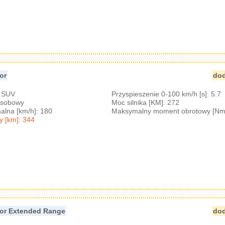
or
dod
: SUV
Przyspieszenie 0-100 km/h [s]: 5.7
-osobowy
Moc silnika [KM]: 272
lna [km/h]: 180
Maksymalny moment obrotowy [Nm
y [km]: 344
tor Extended Range
dod