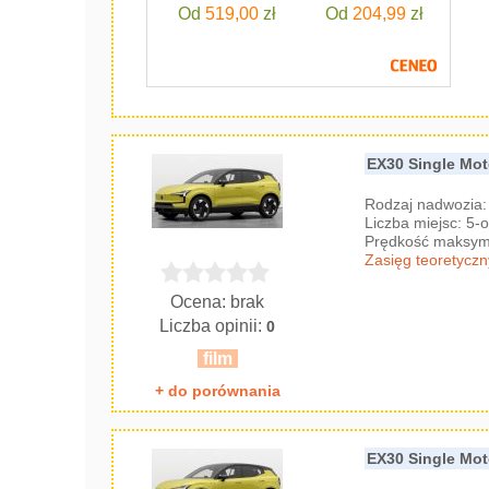
Od
519,00
zł
Od
204,99
zł
EX30 Single Mot
Rodzaj nadwozia
Liczba miejsc: 5
Prędkość maksyma
Zasięg teoretyczn
Ocena: brak
Liczba opinii:
0
film
+ do porównania
EX30 Single Mo