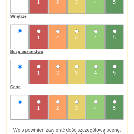
nie
1
2
3
4
5
oceniam
Wnętrze
nie
1
2
3
4
5
oceniam
Bezpieczeństwo
nie
1
2
3
4
5
oceniam
Cena
nie
1
2
3
4
5
oceniam
Wpis powinien zawierać dość szczegółową ocenę,