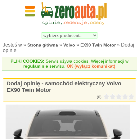
Wyszukiwarka 
Porównywarka 
samochodów 
samochodów 
elektrycznych
elektrycznych
Jesteś w »
»
»
» Dodaj
Strona główna
Volvo
EX90 Twin Motor
opinie
PLIKI COOKIES:
Serwis używa cookies. Więcej informacji w
regulaminie
serwisu.
OK (wyłącz komunikat)
Dodaj opinię - samochód elektryczny Volvo
EX90 Twin Motor
(0)