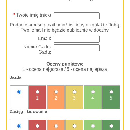
*
Twoje imię (nick)
Podanie adresu email umożliwi innym kontakt z Tobą.
Twój email nie będzie publicznie widoczny.
Email:
Numer Gadu-
Gadu:
Oceny punktowe
1 - ocena najgorsza / 5 - ocena najlepsza
Jazda
nie
1
2
3
4
5
oceniam
Zasięg i ładowanie