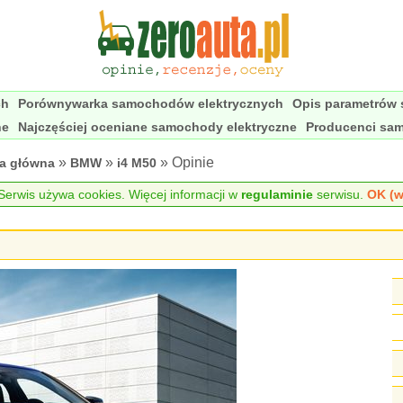
ch
Porównywarka samochodów elektrycznych
Opis parametrów
ne
Najczęściej oceniane samochody elektryczne
Producenci sa
»
»
» Opinie
na główna
BMW
i4 M50
erwis używa cookies. Więcej informacji w
regulaminie
serwisu.
OK (w