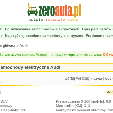
ch
Porównywarka samochodów elektrycznych
Opis parametrów
ne
Najczęściej oceniane samochody elektryczne
Producenci sa
» Audi
na główna
erwis używa cookies. Więcej informacji w
regulaminie
serwisu.
OK (w
amochody elektryczne Audi
Sortuj według:
|
nazwa
oce
o
dod
: SUV
Przyspieszenie 0-100 km/h [s]: 6.8
-osobowy
Moc silnika [KM]: 313
lna [km/h]: 190
Maksymalny moment obrotowy [Nm