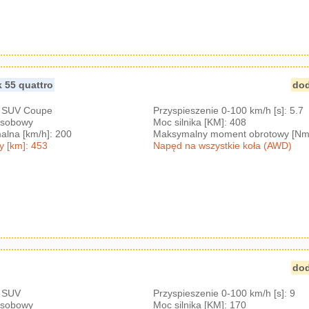
k 55 quattro
dod
: SUV Coupe
Przyspieszenie 0-100 km/h [s]: 5.7
-osobowy
Moc silnika [KM]: 408
lna [km/h]: 200
Maksymalny moment obrotowy [Nm
y [km]: 453
Napęd na wszystkie koła (AWD)
dod
: SUV
Przyspieszenie 0-100 km/h [s]: 9
-osobowy
Moc silnika [KM]: 170