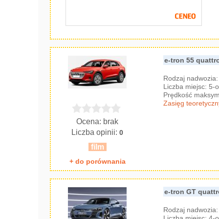
e-tron 55 quattr
Rodzaj nadwozia
Liczba miejsc: 5
Prędkość maksyma
Zasięg teoretyczn
Ocena: brak
Liczba opinii:
0
film
+ do porównania
e-tron GT quatt
Rodzaj nadwozia
Liczba miejsc: 4