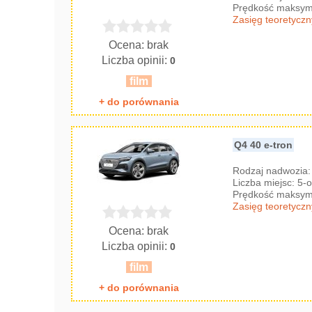
Prędkość maksyma
Zasięg teoretyczn
Ocena: brak
Liczba opinii:
0
film
+ do porównania
Q4 40 e-tron
Rodzaj nadwozia
Liczba miejsc: 5
Prędkość maksyma
Zasięg teoretyczn
Ocena: brak
Liczba opinii:
0
film
+ do porównania