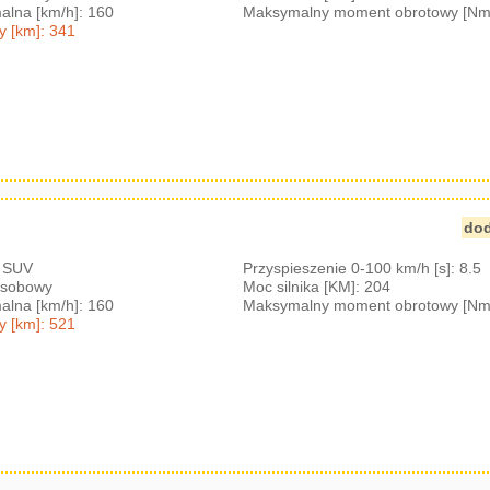
lna [km/h]: 160
Maksymalny moment obrotowy [Nm
y [km]: 341
dod
: SUV
Przyspieszenie 0-100 km/h [s]: 8.5
-osobowy
Moc silnika [KM]: 204
lna [km/h]: 160
Maksymalny moment obrotowy [Nm
y [km]: 521