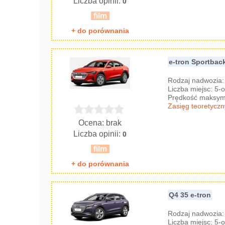
Liczba opinii:
0
film
+ do porównania
e-tron Sportbac
Rodzaj nadwozia
Liczba miejsc: 5
Prędkość maksyma
Zasięg teoretyczn
Ocena: brak
Liczba opinii:
0
film
+ do porównania
Q4 35 e-tron
Rodzaj nadwozia
Liczba miejsc: 5