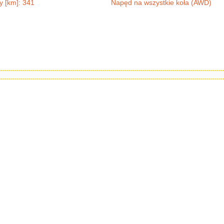
y [km]: 341
Napęd na wszystkie koła (AWD)
/45R18 96W
fe 5W30 5l