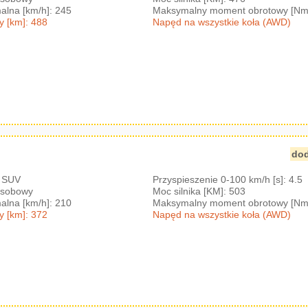
lna [km/h]: 245
Maksymalny moment obrotowy [Nm
y [km]: 488
Napęd na wszystkie koła (AWD)
dod
: SUV
Przyspieszenie 0-100 km/h [s]: 4.5
-osobowy
Moc silnika [KM]: 503
lna [km/h]: 210
Maksymalny moment obrotowy [Nm
y [km]: 372
Napęd na wszystkie koła (AWD)