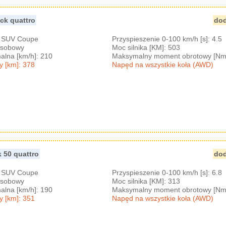
ack quattro
dod
: SUV Coupe
Przyspieszenie 0-100 km/h [s]: 4.5
-osobowy
Moc silnika [KM]: 503
lna [km/h]: 210
Maksymalny moment obrotowy [Nm
y [km]: 378
Napęd na wszystkie koła (AWD)
k 50 quattro
dod
: SUV Coupe
Przyspieszenie 0-100 km/h [s]: 6.8
-osobowy
Moc silnika [KM]: 313
lna [km/h]: 190
Maksymalny moment obrotowy [Nm
y [km]: 351
Napęd na wszystkie koła (AWD)