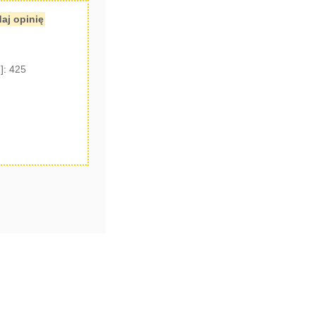
aj opinię
]: 425