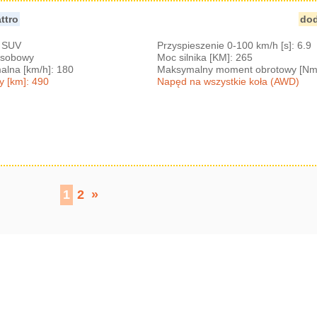
ttro
dod
: SUV
Przyspieszenie 0-100 km/h [s]: 6.9
-osobowy
Moc silnika [KM]: 265
lna [km/h]: 180
Maksymalny moment obrotowy [Nm
y [km]: 490
Napęd na wszystkie koła (AWD)
1
2
»