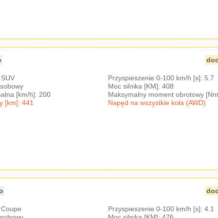
o
dod
: SUV
Przyspieszenie 0-100 km/h [s]: 5.7
-osobowy
Moc silnika [KM]: 408
lna [km/h]: 200
Maksymalny moment obrotowy [Nm
y [km]: 441
Napęd na wszystkie koła (AWD)
ro
dod
: Coupe
Przyspieszenie 0-100 km/h [s]: 4.1
-osobowy
Moc silnika [KM]: 476