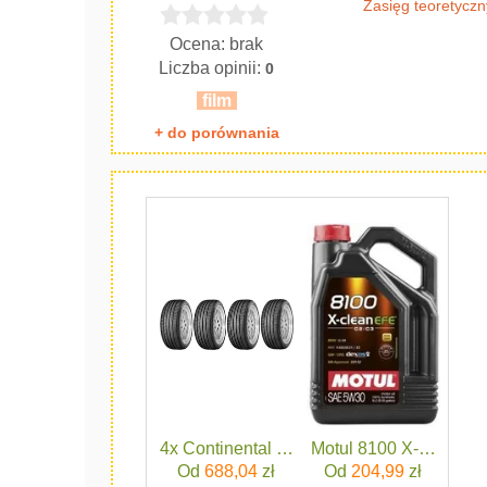
Zasięg teoretyczn
Ocena: brak
Liczba opinii:
0
film
+ do porównania
4x Continental ContiSportContact 5 245
Motul 8100 X-Clean E
Od
688,04
zł
Od
204,99
zł