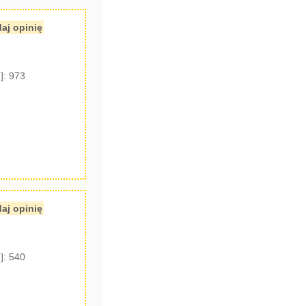
aj opinię
]: 973
aj opinię
]: 540