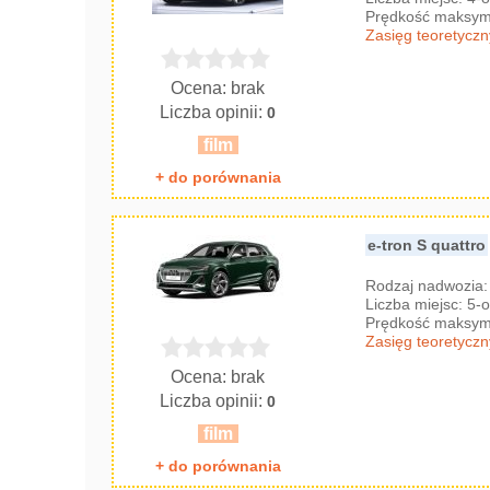
Prędkość maksyma
Zasięg teoretyczn
Ocena: brak
Liczba opinii:
0
film
+ do porównania
e-tron S quattro
Rodzaj nadwozia
Liczba miejsc: 5
Prędkość maksyma
Zasięg teoretyczn
Ocena: brak
Liczba opinii:
0
film
+ do porównania