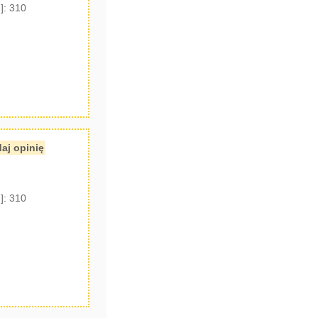
]: 310
aj opinię
]: 310